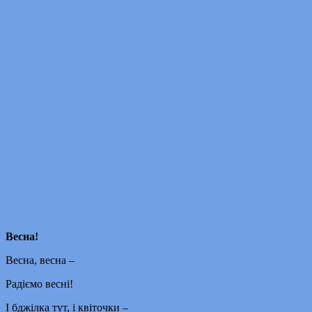
Весна!
Весна, весна –
Радіємо весні!
І бджілка тут, і квіточки –