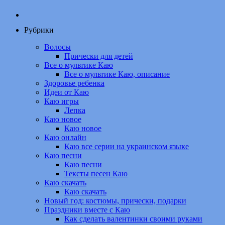
Рубрики
Волосы
Прически для детей
Все о мультике Каю
Все о мультике Каю, описание
Здоровье ребенка
Идеи от Каю
Каю игры
Лепка
Каю новое
Каю новое
Каю онлайн
Каю все серии на украинском языке
Каю песни
Каю песни
Тексты песен Каю
Каю скачать
Каю скачать
Новый год: костюмы, прически, подарки
Праздники вместе с Каю
Как сделать валентинки своими руками