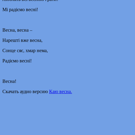
Мі радіємо весні!
Весна, весна –
Нарешті вже весна,
Сонце сяє, хмар нема,
Радіємо весні!
Весна!
Скачать аудио версию
Каю весна.