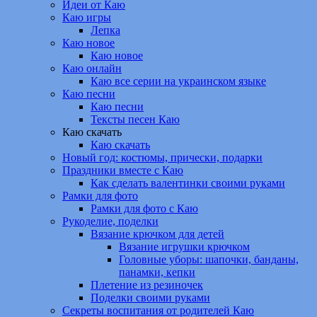
Идеи от Каю
Каю игры
Лепка
Каю новое
Каю новое
Каю онлайн
Каю все серии на украинском языке
Каю песни
Каю песни
Тексты песен Каю
Каю скачать
Каю скачать
Новый год: костюмы, прически, подарки
Праздники вместе с Каю
Как сделать валентинки своими руками
Рамки для фото
Рамки для фото с Каю
Рукоделие, поделки
Вязание крючком для детей
Вязание игрушки крючком
Головные уборы: шапочки, банданы,
панамки, кепки
Плетение из резиночек
Поделки своими руками
Секреты воспитания от родителей Каю