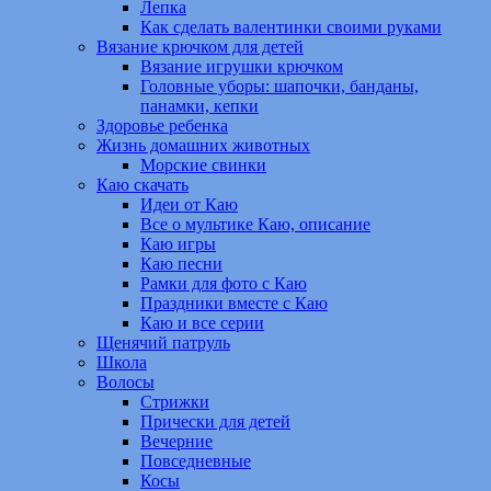
Лепка
Как сделать валентинки своими руками
Вязание крючком для детей
Вязание игрушки крючком
Головные уборы: шапочки, банданы,
панамки, кепки
Здоровье ребенка
Жизнь домашних животных
Морские свинки
Каю скачать
Идеи от Каю
Все о мультике Каю, описание
Каю игры
Каю песни
Рамки для фото с Каю
Праздники вместе с Каю
Каю и все серии
Щенячий патруль
Школа
Волосы
Стрижки
Прически для детей
Вечерние
Повседневные
Косы