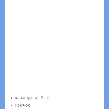
карандаши – 3 шт.;
крючок;