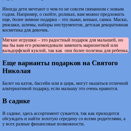
Иногда дети мечтают о чем-то не совсем связанном с новым
годом. Например, о скейте, роликах, вам можно предложить
еще, более зимние подарки – это лыжи, коньки, санки. Маски,
рюкзаки, шлемы, наборы инструментов, детская декоративная
косметика для девочек.
Мягкие игрушки – это радостный подарок для малышей, но
мы бы вам его рекомендовали заменить марионеткой или
вальдорфской куклой, так как они более полезны для ребенка.
Еще варианты подарков на Святого
Николая
Билет на каток, бассейн или в цирк, могут оказаться отличной
альтернативой подарку, если малышу это очень нравится.
В садике
В садике, здесь ассортимент сужается, так как приходится
обсуждать и найти золотую середину со всеми родителями, а
у всех разные финансовые возможности.