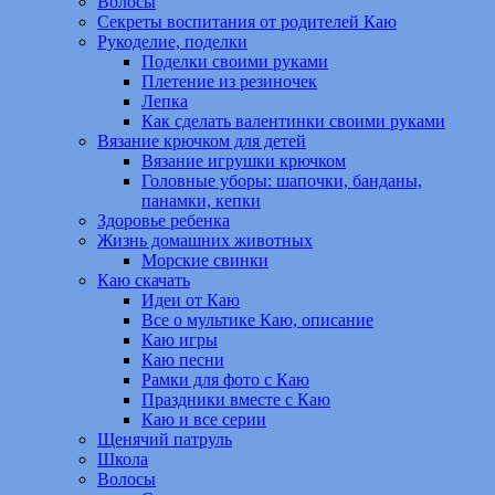
Волосы
Секреты воспитания от родителей Каю
Рукоделие, поделки
Поделки своими руками
Плетение из резиночек
Лепка
Как сделать валентинки своими руками
Вязание крючком для детей
Вязание игрушки крючком
Головные уборы: шапочки, банданы,
панамки, кепки
Здоровье ребенка
Жизнь домашних животных
Морские свинки
Каю скачать
Идеи от Каю
Все о мультике Каю, описание
Каю игры
Каю песни
Рамки для фото с Каю
Праздники вместе с Каю
Каю и все серии
Щенячий патруль
Школа
Волосы