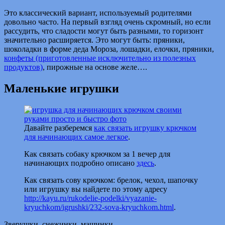
Это классический вариант, используемый родителями
довольно часто. На первый взгляд очень скромный, но если
рассудить, что сладости могут быть разными, то горизонт
значительно расширяется. Это могут быть: пряники,
шоколадки в форме деда Мороза, лошадки, елочки, пряники,
конфеты (приготовленные исключительно из полезных
продуктов)
, пирожные на основе желе….
Маленькие игрушки
Давайте разберемся
как связать игрушку крючком
для начинающих самое легкое
.
Как связать собаку крючком за 1 вечер для
начинающих подробно описано
здесь
.
Как связать сову крючком: брелок, чехол, шапочку
или игрушку вы найдете по этому адресу
http://kayu.ru/rukodelie-podelki/vyazanie-
kryuchkom/igrushki/232-sova-kryuchkom.html
.
Зверушки, снежинки, машинки…