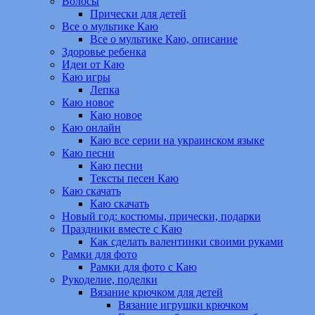
Волосы
Прически для детей
Все о мультике Каю
Все о мультике Каю, описание
Здоровье ребенка
Идеи от Каю
Каю игры
Лепка
Каю новое
Каю новое
Каю онлайн
Каю все серии на украинском языке
Каю песни
Каю песни
Тексты песен Каю
Каю скачать
Каю скачать
Новый год: костюмы, прически, подарки
Праздники вместе с Каю
Как сделать валентинки своими руками
Рамки для фото
Рамки для фото с Каю
Рукоделие, поделки
Вязание крючком для детей
Вязание игрушки крючком