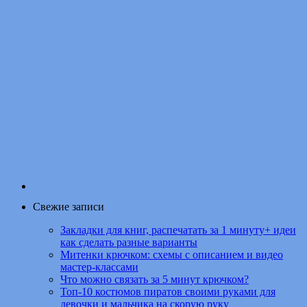
Свежие записи
Закладки для книг, распечатать за 1 минуту+ идеи
как сделать разные варианты
Митенки крючком: схемы с описанием и видео
мастер-классами
Что можно связать за 5 минут крючком?
Топ-10 костюмов пиратов своими руками для
девочки и мальчика на скорую руку