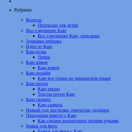
Рубрики
Волосы
Прически для детей
Все о мультике Каю
Все о мультике Каю, описание
Здоровье ребенка
Идеи от Каю
Каю игры
Лепка
Каю новое
Каю новое
Каю онлайн
Каю все серии на украинском языке
Каю песни
Каю песни
Тексты песен Каю
Каю скачать
Каю скачать
Новый год: костюмы, прически, подарки
Праздники вместе с Каю
Как сделать валентинки своими руками
Рамки для фото
Рамки для фото с Каю