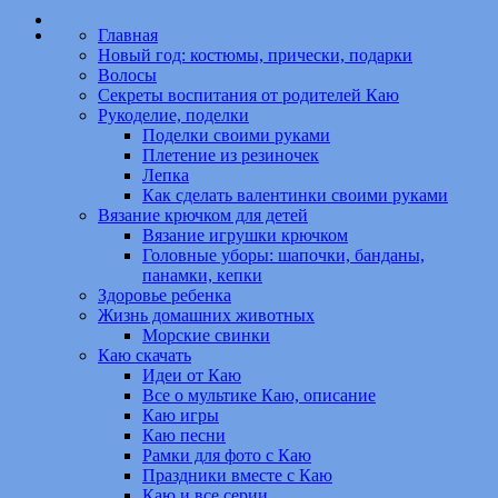
Главная
Новый год: костюмы, прически, подарки
Волосы
Секреты воспитания от родителей Каю
Рукоделие, поделки
Поделки своими руками
Плетение из резиночек
Лепка
Как сделать валентинки своими руками
Вязание крючком для детей
Вязание игрушки крючком
Головные уборы: шапочки, банданы,
панамки, кепки
Здоровье ребенка
Жизнь домашних животных
Морские свинки
Каю скачать
Идеи от Каю
Все о мультике Каю, описание
Каю игры
Каю песни
Рамки для фото с Каю
Праздники вместе с Каю
Каю и все серии