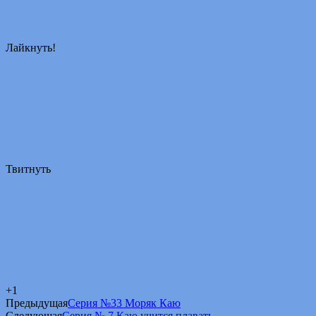
Лайкнуть!
Твитнуть
+1
Предыдущая
Серия №33 Моряк Каю
Следующая
Серия № 7 Каю учится плавать