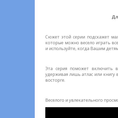
Дл
Сюжет этой серии подскажет ма
которые можно весело играть все
и используйте, когда Вашим детям
Эта серия поможет включить 
удерживая лишь атлас или книгу 
восторге.
Веселого и увлекательного просм