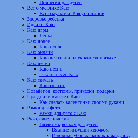
Прически для детей
Все о мультике Каю
Все о мультике Каю, описание
Здоровье ребенка
Идеи от Каю
Каю игры
Лепка
Каю новое
Каю новое
Каю онлайн
Каю все серии на украинском языке
Каю песни
Каю песни
Тексты песен Каю
Каю скачать
Каю скачать
Новый год: костюмы, прически, подарки
Праздники вместе с Каю
Как сделать валентинки своими руками
Рамки для фото
Рамки для фото с Каю
Рукоделие, поделки
Вязание крючком для детей
Вязание игрушки крючком
Головные уборы: шапочки, банданы,