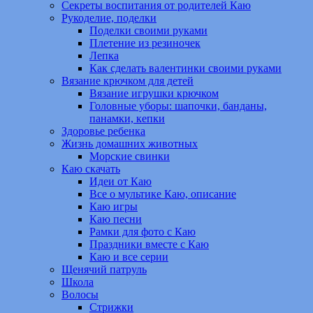
Секреты воспитания от родителей Каю
Рукоделие, поделки
Поделки своими руками
Плетение из резиночек
Лепка
Как сделать валентинки своими руками
Вязание крючком для детей
Вязание игрушки крючком
Головные уборы: шапочки, банданы,
панамки, кепки
Здоровье ребенка
Жизнь домашних животных
Морские свинки
Каю скачать
Идеи от Каю
Все о мультике Каю, описание
Каю игры
Каю песни
Рамки для фото с Каю
Праздники вместе с Каю
Каю и все серии
Щенячий патруль
Школа
Волосы
Стрижки