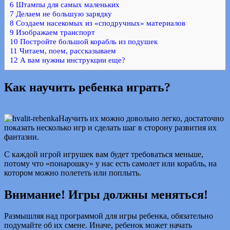
6
Штампы для самых маленьких
7
Делаем не большую зарядку
8
Создаем насекомых из «сподручных» материалов
9
Изображаем транспорт
10
Постройте большой корабль из подушек
11
Читаем, поем, рассказываем
12
А вам нужны инструкции еще?
Как научить ребенка играть?
Научить их можно довольно легко, достаточно
показать несколько игр и сделать шаг в сторону развития их
фантазии.
С каждой игрой игрушек вам будет требоваться меньше,
потому что «понарошку» у нас есть самолет или корабль, на
котором можно полететь или поплыть.
Внимание! Игры должны меняться!
Размышляя над программой для игры ребенка, обязательно
подумайте об их смене. Иначе, ребенок может начать