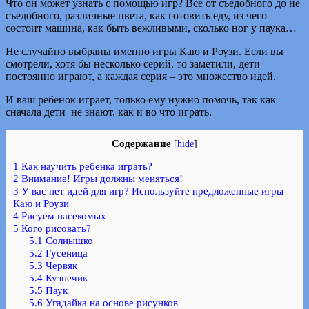
Что он может узнать с помощью игр? Все от съедобного до не
съедобного, различные цвета, как готовить еду, из чего
состоит машина, как быть вежливыми, сколько ног у паука…
Не случайно выбраны именно игры Каю и Роузи. Если вы
смотрели, хотя бы несколько серий, то заметили, дети
постоянно играют, а каждая серия – это множество идей.
И ваш ребенок играет, только ему нужно помочь, так как
сначала дети не знают, как и во что играть.
Содержание
[
hide
]
1
Как научить ребенка играть?
2
Внимание! Игры должны меняться!
3
У вас нет идей для игр? Используйте предложенные игры
Каю и Роузи
4
Рисуем насекомых
5
Кого рисовать?
5.1
Солнышко
5.2
Гусеница
5.3
Червяк
5.4
Кузнечик
5.5
Паук
5.6
Угадайка на основе рисунков