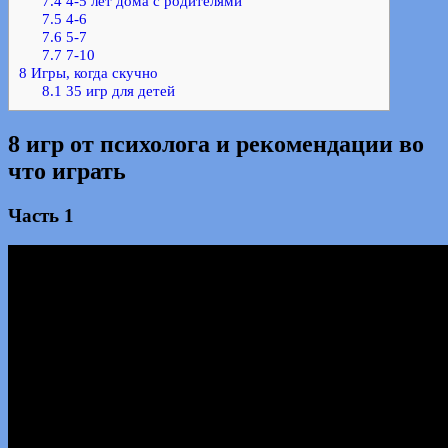
7.4
4-5 лет дома с родителями
7.5
4-6
7.6
5-7
7.7
7-10
8
Игры, когда скучно
8.1
35 игр для детей
8 игр от психолога и рекомендации во
что играть
Часть 1