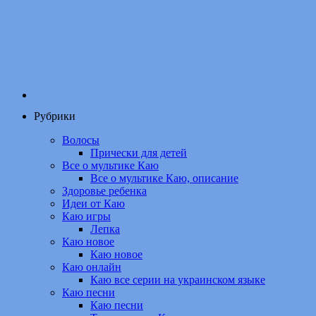
Рубрики
Волосы
Прически для детей
Все о мультике Каю
Все о мультике Каю, описание
Здоровье ребенка
Идеи от Каю
Каю игры
Лепка
Каю новое
Каю новое
Каю онлайн
Каю все серии на украинском языке
Каю песни
Каю песни