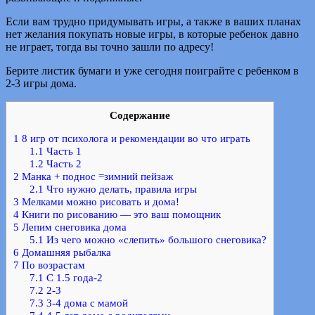
Если вам трудно придумывать игры, а также в ваших планах
нет желания покупать новые игры, в которые ребенок давно
не играет, тогда вы точно зашли по адресу!
Берите листик бумаги и уже сегодня поиграйте с ребенком в
2-3 игры дома.
Содержание
1
8 игр от психолога и рекомендации во что играть
1.1
Часть 1
1.2
Часть 2
2
Манка + поднос =зимний пейзаж
2.1
Что нужно делать, правила игры
3
Мелками можно рисовать и дома!
4
Книги по рисованию — это ваш помощник
5
Лепим снеговика дома
5.1
Из чего можно «слепить» большого снеговика?
6
Домашняя рыбалка
7
По возрастам
7.1
С 1.5 года-2
7.2
2-3
7.3
3-4 дома с мамой