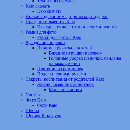
Тексты песен Каю
Каю скачать
Каю скачать
Новый год: костюмы, прически, подарки
Праздники вместе с Каю
Как сделать валентинки своими руками
Рамки для фото
Рамки для фото с Каю
Рукоделие, поделки
Вязание крючком для детей
Вязание игрушки крючком
Головные уборы: шапочки, банданы,
панамки, кепки
Плетение из резиночек
Поделки своими руками
Секреты воспитания от родителей Каю
Жизнь домашних животных
Морские свинки
Учимся
Фото Каю
Фото Каю
Школа
Щенячий патруль