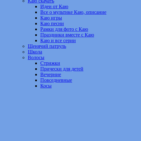
Каю скачать
Идеи от Каю
Все о мультике Каю, описание
Каю игры
Каю песни
Рамки для фото с Каю
Праздники вместе с Каю
Каю и все серии
Щенячий патруль
Школа
Волосы
Стрижки
Прически для детей
Вечерние
Повседневные
Косы